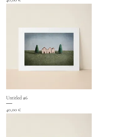
40,00 €
Untitled #6
Precio
40,00 €