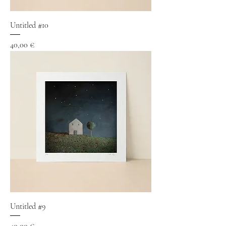
Untitled #10
Precio
40,00 €
Untitled #9
Precio