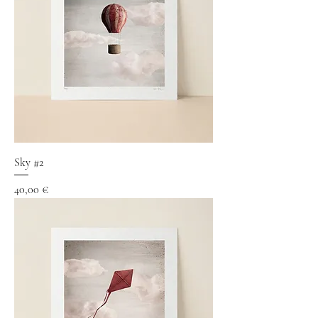
Sky #2
Precio
40,00 €