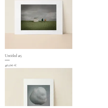
Untitled #5
Precio
40,00 €