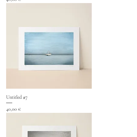
Untitled #7
Precio
40,00 €