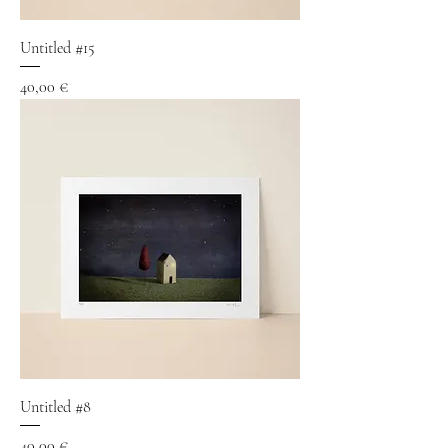
Untitled #15
Precio
40,00 €
Untitled #8
Precio
40,00 €