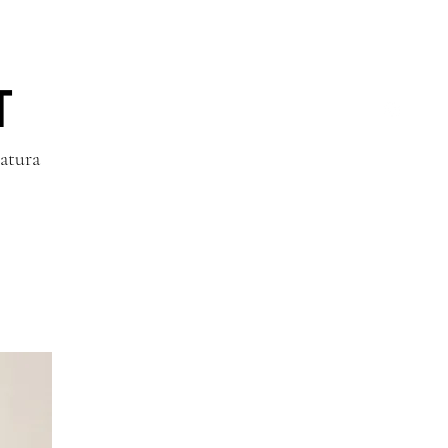
T
atura