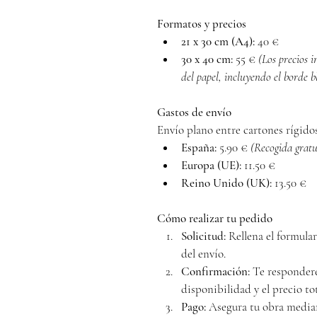
Formatos y precios
21 x 30 cm (A4):
 40 €
30 x 40 cm:
 55 € 
(Los precios 
del papel, incluyendo el borde b
Gastos de envío
Envío plano entre cartones rígid
España:
 5.90 € 
(Recogida grat
Europa (UE):
 11.50 €
Reino Unido (UK):
 13.50 €
Cómo realizar tu pedido
Solicitud:
 Rellena el formula
del envío.
Confirmación:
 Te responderé
disponibilidad y el precio tot
Pago:
 Asegura tu obra media