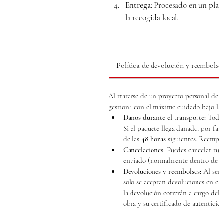
Entrega:
 Procesado en un plaz
la recogida local.
Política de devolución y reembol
Al tratarse de un proyecto personal de
gestiona con el máximo cuidado bajo la
Daños durante el transporte:
 Tod
Si el paquete llega dañado, por f
de las 
48 horas
 siguientes. Reemp
Cancelaciones:
 Puedes cancelar t
enviado (normalmente dentro de 
Devoluciones y reembolsos:
 Al se
solo se aceptan devoluciones en c
la devolución correrán a cargo de
obra y su certificado de autentici