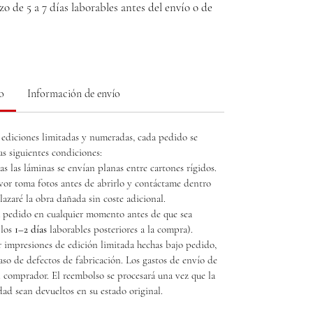
o de 5 a 7 días laborables antes del envío o de 
so
Información de envío
 ediciones limitadas y numeradas, cada pedido se 
s siguientes condiciones:
as las láminas se envían planas entre cartones rígidos. 
avor toma fotos antes de abrirlo y contáctame dentro 
lazaré la obra dañada sin coste adicional.
u pedido en cualquier momento antes de que sea 
los 
1–2 días
 laborables posteriores a la compra).
r impresiones de edición limitada hechas bajo pedido, 
aso de defectos de fabricación. Los gastos de envío de 
l comprador. El reembolso se procesará una vez que la 
dad sean devueltos en su estado original.