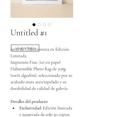
Untitled #1
Adquirir lámina
Serie de Coleccionista en Edición 
Limitada
Impresión Fine Art en papel 
Hahnemühle Photo Rag de 308g 
(100% algodón), seleccionado por su 
acabado mate aterciopelado y su 
durabilidad de calidad de galería.
Detalles del producto
Exclusividad:
 Edición limitada 
y numerada de solo 30 copias.