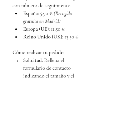
con número de seguimiento.
España:
 5.90 € 
(Recogida 
gratuita en Madrid)
Europa (UE):
 11.50 €
Reino Unido (UK):
 13.50 €
Cómo realizar tu pedido
Solicitud:
 Rellena el 
formulario de contacto 
indicando el tamaño y el 
destino del envío.
Confirmación:
 Te responderé 
en menos de 24 horas para 
confirmar la disponibilidad y 
el precio total.
Pago:
 Asegura tu obra 
mediante transferencia 
bancaria o Bizum.