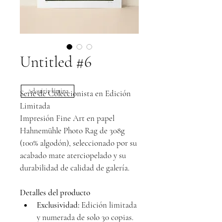
Untitled #6
Adquirir lámina
Serie de Coleccionista en Edición 
Limitada
Impresión Fine Art en papel 
Hahnemühle Photo Rag de 308g 
(100% algodón), seleccionado por su 
acabado mate aterciopelado y su 
durabilidad de calidad de galería.
Detalles del producto
Exclusividad:
 Edición limitada 
y numerada de solo 30 copias.