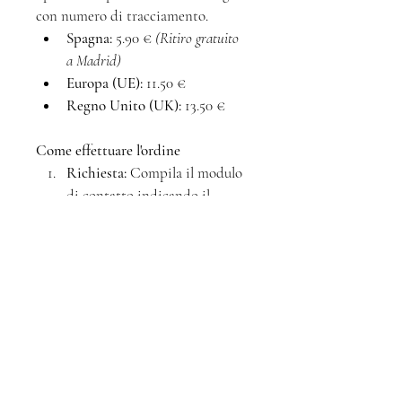
con numero di tracciamento.
Spagna:
 5.90 € 
(Ritiro gratuito 
a Madrid)
Europa (UE):
 11.50 €
Regno Unito (UK):
 13.50 €
Come effettuare l'ordine
Richiesta:
 Compila il modulo 
di contatto indicando il 
formato e la destinazione 
della spedizione.
Conferma:
 Ti risponderò 
entro 24 ore per confermare la 
disponibilità e il prezzo totale.
Pagamento:
 Assicura la tua 
opera tramite bonifico 
bancario o Bizum.
Consegna:
 Elaborato entro 5–